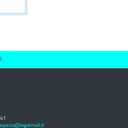
O
241
laspezia@legalmail.it