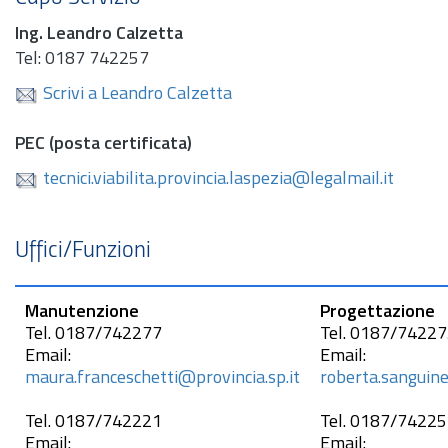
Ing.
Leandro Calzetta
Tel: 0187 742257
Scrivi a Leandro Calzetta
PEC (posta certificata)
tecnici.viabilita.provincia.laspezia@legalmail.it
Uffici/Funzioni
Manutenzione
Progettazione
Tel.
0187/742277
Tel.
0187/74227
Email:
Email:
maura.franceschetti
@provincia.sp.it
roberta.sanguine
Tel.
0187/742221
Tel.
0187/74225
Email:
Email: