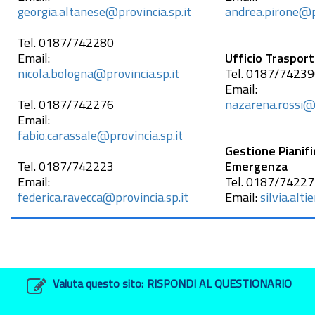
georgia.altanese@provincia.sp.it
andrea.pirone@pr
Tel.
0187/742280
Email:
Ufficio Trasport
nicola.bologna@provincia.sp.it
Tel.
0187/74239
Email:
Tel.
0187/742276
nazarena.rossi@p
Email:
fabio.carassale@provincia.sp.it
Gestione Pianifi
Tel.
0187/742223
Emergenza
Email:
Tel.
0187/74227
federica.ravecca@provincia.sp.it
Email:
silvia.alti
Valuta questo sito:
RISPONDI AL QUESTIONARIO