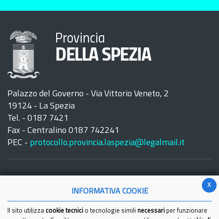
Provincia
DELLA SPEZIA
Palazzo del Governo - Via Vittorio Veneto, 2
19124 - La Spezia
Tel. - 0187 7421
Fax - Centralino 0187 742241
PEC -
protocollo.provincia.laspezia@legalmail.it
x
INFORMATIVA COOKIE
Seguici su:
Il sito utilizza
cookie tecnici
o tecnologie simili
necessari
per funzionare