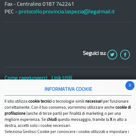
Fax - Centralino 0187 742241
PEC -
protocollo.provincia.laspezia@legalmail.it
Seguici su:
Come raggiungerci
Link Utili
x
IBAN e pagamenti informatici
Partita Iva
INFORMATIVA COOKIE
Dichiarazione di Accessibilita'
Cookies Policy
Il sito utilizza
cookie tecnici
o tecnologie simili
necessari
per funzionare
Privacy Policy
correttamente. Con il tuo consenso, vorremmo utilizzare anche
cookie di
© 2021 Provincia della Spezia - Tutti i diritti riservati
profilazione
(anche di terze parti) per finalità di marketing o per una
migliore esperienza. Se
chiudi
questo messaggio, tramite la
X
in alto a
destra, accetti solo i cookie necessari.
Seleziona Gestisci Cookie per conoscere i cookie utilizzati e impostare i