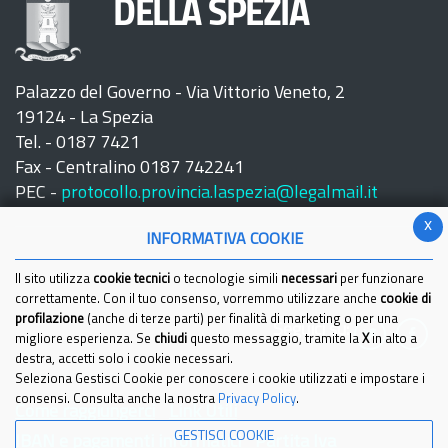
DELLA SPEZIA
Palazzo del Governo - Via Vittorio Veneto, 2
19124 - La Spezia
Tel. - 0187 7421
Fax - Centralino 0187 742241
PEC -
protocollo.provincia.laspezia@legalmail.it
x
INFORMATIVA COOKIE
Il sito utilizza
cookie tecnici
o tecnologie simili
necessari
per funzionare
correttamente. Con il tuo consenso, vorremmo utilizzare anche
cookie di
profilazione
(anche di terze parti) per finalità di marketing o per una
Seguici su:
migliore esperienza. Se
chiudi
questo messaggio, tramite la
X
in alto a
destra, accetti solo i cookie necessari.
Seleziona Gestisci Cookie per conoscere i cookie utilizzati e impostare i
consensi. Consulta anche la nostra
Privacy Policy
.
Come raggiungerci
Link Utili
GESTISCI COOKIE
IBAN e pagamenti informatici
Partita Iva