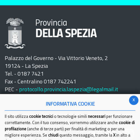
Provincia
DELLA SPEZIA
Palazzo del Governo - Via Vittorio Veneto, 2
19124 - La Spezia
Tel. - 0187 7421
Fax - Centralino 0187 742241
PEC -
protocollo.provincia.laspezia@legalmail.it
x
INFORMATIVA COOKIE
Il sito utilizza
cookie tecnici
o tecnologie simili
necessari
per funzionare
correttamente. Con il tuo consenso, vorremmo utilizzare anche
cookie di
profilazione
(anche di terze parti) per finalità di marketing o per una
Seguici su:
migliore esperienza. Se
chiudi
questo messaggio, tramite la
X
in alto a