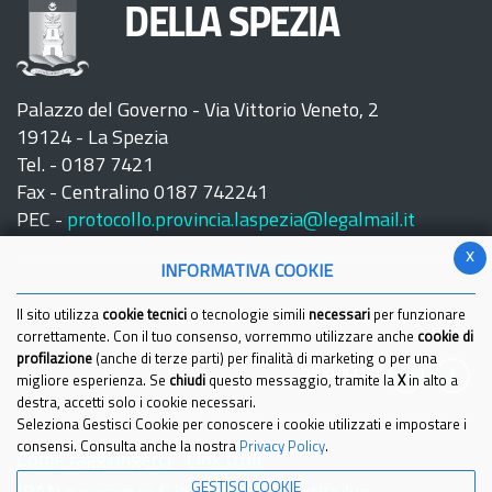
DELLA SPEZIA
Palazzo del Governo - Via Vittorio Veneto, 2
19124 - La Spezia
Tel. - 0187 7421
Fax - Centralino 0187 742241
PEC -
protocollo.provincia.laspezia@legalmail.it
x
INFORMATIVA COOKIE
Il sito utilizza
cookie tecnici
o tecnologie simili
necessari
per funzionare
correttamente. Con il tuo consenso, vorremmo utilizzare anche
cookie di
profilazione
(anche di terze parti) per finalità di marketing o per una
Seguici su:
migliore esperienza. Se
chiudi
questo messaggio, tramite la
X
in alto a
destra, accetti solo i cookie necessari.
Seleziona Gestisci Cookie per conoscere i cookie utilizzati e impostare i
consensi. Consulta anche la nostra
Privacy Policy
.
Come raggiungerci
Link Utili
GESTISCI COOKIE