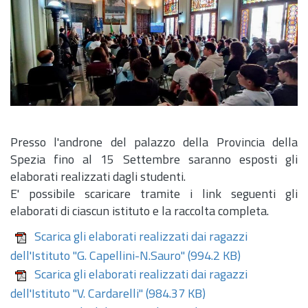
Presso l'androne del palazzo della Provincia della
Spezia fino al 15 Settembre saranno esposti gli
elaborati realizzati dagli studenti.
E' possibile scaricare tramite i link seguenti gli
elaborati di ciascun istituto e la raccolta completa.
Scarica gli elaborati realizzati dai ragazzi
dell'Istituto "G. Capellini-N.Sauro"
(994.2 KB)
Scarica gli elaborati realizzati dai ragazzi
dell'Istituto "V. Cardarelli"
(984.37 KB)