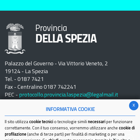
Provincia
DELLA SPEZIA
Palazzo del Governo - Via Vittorio Veneto, 2
19124 - La Spezia
Tel. - 0187 7421
Fax - Centralino 0187 742241
PEC -
protocollo.provincia.laspezia@legalmail.it
x
INFORMATIVA COOKIE
Il sito utilizza
cookie tecnici
o tecnologie simili
necessari
per funzionare
correttamente. Con il tuo consenso, vorremmo utilizzare anche
cookie di
profilazione
(anche di terze parti) per finalità di marketing o per una
Seguici su: