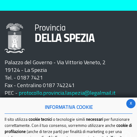
Provincia
DELLA SPEZIA
Palazzo del Governo - Via Vittorio Veneto, 2
19124 - La Spezia
Tel. - 0187 7421
Fax - Centralino 0187 742241
PEC -
protocollo.provincia.laspezia@legalmail.it
x
INFORMATIVA COOKIE
Il sito utilizza
cookie tecnici
o tecnologie simili
necessari
per funzionare
correttamente. Con il tuo consenso, vorremmo utilizzare anche
cookie di
profilazione
(anche di terze parti) per finalità di marketing o per una
Seguici su: