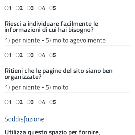
1
2
3
4
5
Riesci a individuare facilmente le
informazioni di cui hai bisogno?
1) per niente - 5) molto agevolmente
1
2
3
4
5
Ritieni che le pagine del sito siano ben
organizzate?
1) per niente - 5) molto
1
2
3
4
5
Soddisfazione
Utilizza questo spazio per fornire,