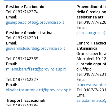
Gestione Patrimonio
Provvedimenti d
Tel.
0187/742374
della Circolazio
Email:
assistenza atti 
giuseppe.colotto@provincia.sp.it
Tel.
0187/7422
Email:
Gestione Amministrativa
giordano.grossi@
Tel.
0187/742391
Email:
Controlli Tecnici 
giovanna.losurdo@provincia.sp.it
antisismica
Orari di apertura
Tel.
0187/742369
Mercoledì 10-12
Email:
o,
previo appu
milena.baruffetti@provincia.sp.it
di ufficio
Tel.
0187/7423
Tel.
0187/742327
Email:
Email:
francesca.ventur
elisabetta.antonietti@provincia.sp.it
Tel.
0187/7423
Email:
Trasporti Eccezionali
sara.dammacco@p
Tel.
0187/742284