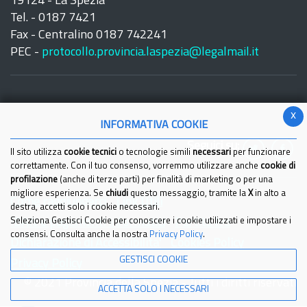
19124 - La Spezia
Tel. - 0187 7421
Fax - Centralino 0187 742241
PEC -
protocollo.provincia.laspezia@legalmail.it
x
INFORMATIVA COOKIE
Seguici su:
Il sito utilizza
cookie tecnici
o tecnologie simili
necessari
per funzionare
correttamente. Con il tuo consenso, vorremmo utilizzare anche
cookie di
profilazione
(anche di terze parti) per finalità di marketing o per una
migliore esperienza. Se
chiudi
questo messaggio, tramite la
X
in alto a
Come raggiungerci
Link Utili
destra, accetti solo i cookie necessari.
IBAN e pagamenti informatici
Seleziona Gestisci Cookie per conoscere i cookie utilizzati e impostare i
Partita Iva
consensi. Consulta anche la nostra
Privacy Policy
.
Dichiarazione di Accessibilita'
Cookies Policy
GESTISCI COOKIE
Privacy Policy
© 2021 Provincia della Spezia - Tutti i diritti riservati
ACCETTA SOLO I NECESSARI