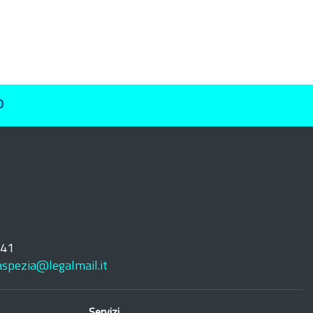
O
241
laspezia@legalmail.it