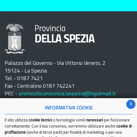
Provincia
DELLA SPEZIA
Palazzo del Governo - Via Vittorio Veneto, 2
19124 - La Spezia
Tel. - 0187 7421
Fax - Centralino 0187 742241
PEC -
protocollo.provincia.laspezia@legalmail.it
x
INFORMATIVA COOKIE
Il sito utilizza
cookie tecnici
o tecnologie simili
necessari
per funzionare
correttamente. Con il tuo consenso, vorremmo utilizzare anche
cookie di
profilazione
(anche di terze parti) per finalità di marketing o per una
Seguici su: