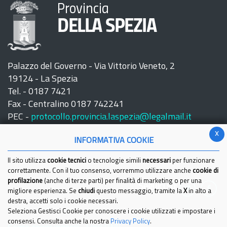
Provincia
DELLA SPEZIA
Palazzo del Governo - Via Vittorio Veneto, 2
19124 - La Spezia
Tel. - 0187 7421
Fax - Centralino 0187 742241
PEC -
protocollo.provincia.laspezia@legalmail.it
x
INFORMATIVA COOKIE
Il sito utilizza
cookie tecnici
o tecnologie simili
necessari
per funzionare
correttamente. Con il tuo consenso, vorremmo utilizzare anche
cookie di
profilazione
(anche di terze parti) per finalità di marketing o per una
Seguici su:
migliore esperienza. Se
chiudi
questo messaggio, tramite la
X
in alto a
destra, accetti solo i cookie necessari.
Seleziona Gestisci Cookie per conoscere i cookie utilizzati e impostare i
consensi. Consulta anche la nostra
Privacy Policy
.