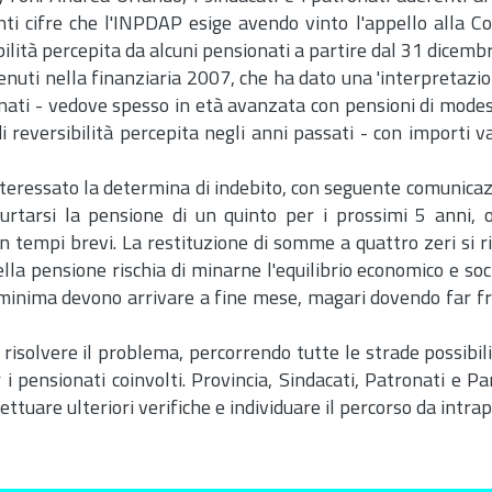
nti cifre che l'INPDAP esige avendo vinto l'appello alla Co
bilità percepita da alcuni pensionati a partire dal 31 dicemb
tenuti nella finanziaria 2007, che ha dato una 'interpretazi
ati - vedove spesso in età avanzata con pensioni di modest
reversibilità percepita negli anni passati - con importi va
nteressato la determina di indebito, con seguente comunicaz
curtarsi la pensione di un quinto per i prossimi 5 anni, 
in tempi brevi. La restituzione di somme a quattro zeri si r
lla pensione rischia di minarne l'equilibrio economico e soci
à minima devono arrivare a fine mese, magari dovendo far f
i risolvere il problema, percorrendo tutte le strade possibil
 pensionati coinvolti. Provincia, Sindacati, Patronati e Pa
ttuare ulteriori verifiche e individuare il percorso da intra