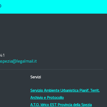
O
241
laspezia@legalmail.it
Servizi
Servizio Ambiente Urbanistica Pianif. Territ.
Archivio e Protocollo
A.T.O. Idrico EST Provincia della Spezia