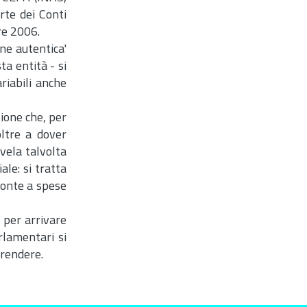
rte dei Conti
re 2006.
one autentica'
a entità - si
riabili anche
ione che, per
oltre a dover
ivela talvolta
ale: si tratta
ronte a spese
i per arrivare
rlamentari si
prendere.