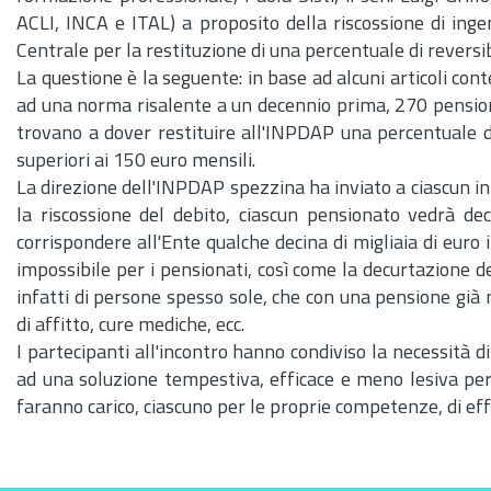
ACLI, INCA e ITAL) a proposito della riscossione di inge
Centrale per la restituzione di una percentuale di reversi
La questione è la seguente: in base ad alcuni articoli con
ad una norma risalente a un decennio prima, 270 pension
trovano a dover restituire all'INPDAP una percentuale di 
superiori ai 150 euro mensili.
La direzione dell'INPDAP spezzina ha inviato a ciascun i
la riscossione del debito, ciascun pensionato vedrà de
corrispondere all'Ente qualche decina di migliaia di euro 
impossibile per i pensionati, così come la decurtazione de
infatti di persone spesso sole, che con una pensione gi
di affitto, cure mediche,
ecc.
I partecipanti all'incontro hanno condiviso la necessità d
ad una soluzione tempestiva, efficace e meno lesiva per i
faranno carico, ciascuno per le proprie competenze, di effe