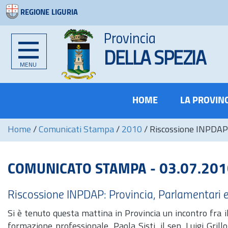
REGIONE LIGURIA
Provincia
DELLA SPEZIA
MENU
HOME
LA PROVIN
Home
/
Comunicati Stampa
/
2010
/
Riscossione INPDAP: 
COMUNICATO STAMPA - 03.07.20
Riscossione INPDAP: Provincia, Parlamentari e 
Si è tenuto questa mattina in Provincia un incontro fra i
formazione professionale, Paola Sisti, il se
n.
Luigi Grillo,