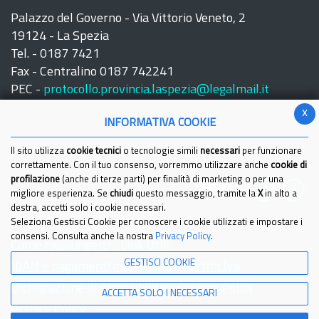
Palazzo del Governo - Via Vittorio Veneto, 2
19124 - La Spezia
Tel. - 0187 7421
Fax - Centralino 0187 742241
PEC -
protocollo.provincia.laspezia@legalmail.it
x
INFORMATIVA COOKIE
Il sito utilizza
cookie tecnici
o tecnologie simili
necessari
per funzionare
correttamente. Con il tuo consenso, vorremmo utilizzare anche
cookie di
profilazione
(anche di terze parti) per finalità di marketing o per una
Seguici su:
migliore esperienza. Se
chiudi
questo messaggio, tramite la
X
in alto a
destra, accetti solo i cookie necessari.
Seleziona Gestisci Cookie per conoscere i cookie utilizzati e impostare i
consensi. Consulta anche la nostra
Privacy Policy
.
Come raggiungerci
Link Utili
GESTISCI COOKIE
IBAN e pagamenti informatici
Partita Iva
Dichiarazione di Accessibilita'
Cookies Policy
ACCETTA SOLO I NECESSARI
Privacy Policy