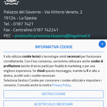
Palazzo del Governo - Via Vittorio Veneto, 2
19124 - La Spezia
Tel. - 0187 7421
Fax - Centralino 0187 742241
PEC -
protocollo.provincia.laspezia@legalmail.it
x
INFORMATIVA COOKIE
Il sito utilizza
cookie tecnici
o tecnologie simili
necessari
per funzionare
correttamente. Con il tuo consenso, vorremmo utilizzare anche
cookie di
profilazione
(anche di terze parti) per finalità di marketing o per una
Seguici su:
migliore esperienza. Se
chiudi
questo messaggio, tramite la
X
in alto a
destra, accetti solo i cookie necessari.
Seleziona Gestisci Cookie per conoscere i cookie utilizzati e impostare i
consensi. Consulta anche la nostra
Privacy Policy
.
Come raggiungerci
Link Utili
GESTISCI COOKIE
IBAN e pagamenti informatici
Partita Iva
Dichiarazione di Accessibilita'
Cookies Policy
ACCETTA SOLO I NECESSARI