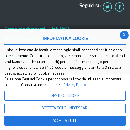
Seguici su:
Come raggiungerci
Link Utili
x
IBAN e pagamenti informatici
Partita Iva
INFORMATIVA COOKIE
Dichiarazione di Accessibilita'
Cookies Policy
Il sito utilizza
cookie tecnici
o tecnologie simili
necessari
per funzionare
Privacy Policy
correttamente. Con il tuo consenso, vorremmo utilizzare anche
cookie di
profilazione
(anche di terze parti) per finalità di marketing o per una
© 2021 Provincia della Spezia - Tutti i diritti riservati
migliore esperienza. Se
chiudi
questo messaggio, tramite la
X
in alto a
destra, accetti solo i cookie necessari.
Seleziona Gestisci Cookie per conoscere i cookie utilizzati e impostare i
consensi. Consulta anche la nostra
Privacy Policy
.
GESTISCI COOKIE
ACCETTA SOLO I NECESSARI
ACCETTA TUTTI