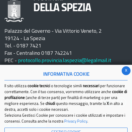
DELLA SPEZIA
Palazzo del Governo - Via Vittorio Veneto, 2
19124 - La Spezia
Tel. - 0187 7421
Fax - Centralino 0187 742241
PEC -
protocollo.provincia.laspezia@legalmail.it
x
INFORMATIVA COOKIE
Il sito utilizza
cookie tecnici
o tecnologie simili
necessari
per funzionare
correttamente. Con il tuo consenso, vorremmo utilizzare anche
cookie di
profilazione
(anche di terze parti) per finalità di marketing o per una
Seguici su:
migliore esperienza. Se
chiudi
questo messaggio, tramite la
X
in alto a
destra, accetti solo i cookie necessari.
Seleziona Gestisci Cookie per conoscere i cookie utilizzati e impostare i
consensi. Consulta anche la nostra
Privacy Policy
.
Come raggiungerci
Link Utili