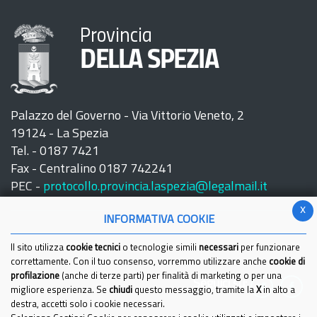
Provincia
DELLA SPEZIA
Palazzo del Governo - Via Vittorio Veneto, 2
19124 - La Spezia
Tel. - 0187 7421
Fax - Centralino 0187 742241
PEC -
protocollo.provincia.laspezia@legalmail.it
x
INFORMATIVA COOKIE
Il sito utilizza
cookie tecnici
o tecnologie simili
necessari
per funzionare
correttamente. Con il tuo consenso, vorremmo utilizzare anche
cookie di
profilazione
(anche di terze parti) per finalità di marketing o per una
Seguici su:
migliore esperienza. Se
chiudi
questo messaggio, tramite la
X
in alto a
destra, accetti solo i cookie necessari.