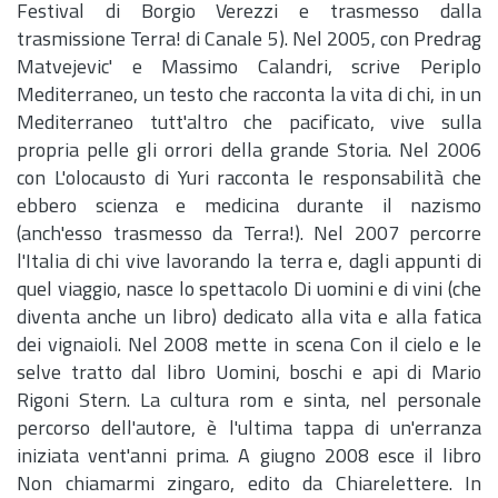
Festival di Borgio Verezzi e trasmesso dalla
trasmissione Terra! di Canale 5). Nel 2005, con Predrag
Matvejevic' e Massimo Calandri, scrive Periplo
Mediterraneo, un testo che racconta la vita di chi, in un
Mediterraneo tutt'altro che pacificato, vive sulla
propria pelle gli orrori della grande Storia. Nel 2006
con L'olocausto di Yuri racconta le responsabilità che
ebbero scienza e medicina durante il nazismo
(anch'esso trasmesso da Terra!). Nel 2007 percorre
l'Italia di chi vive lavorando la terra e, dagli appunti di
quel viaggio, nasce lo spettacolo Di uomini e di vini (che
diventa anche un libro) dedicato alla vita e alla fatica
dei vignaioli. Nel 2008 mette in scena Con il cielo e le
selve tratto dal libro Uomini, boschi e api di Mario
Rigoni Ster
n.
La cultura rom e sinta, nel personale
percorso dell'autore, è l'ultima tappa di un'erranza
iniziata vent'anni prima. A giugno 2008 esce il libro
Non chiamarmi zingaro, edito da Chiarelettere. In