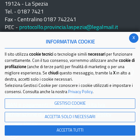
19124 - La Spezia
Tel. - 0187 7421
Fax - Centralino 0187 742241
PEC -
protocollo.provincia.laspezia@legalmail.it
x
INFORMATIVA COOKIE
Il sito utilizza
cookie tecnici
o tecnologie simili
necessari
per funzionare
correttamente. Con il tuo consenso, vorremmo utilizzare anche
cookie di
profilazione
(anche di terze parti) per finalità di marketing o per una
Seguici su:
migliore esperienza. Se
chiudi
questo messaggio, tramite la
X
in alto a
destra, accetti solo i cookie necessari.
Seleziona Gestisci Cookie per conoscere i cookie utilizzati e impostare i
consensi. Consulta anche la nostra
Privacy Policy
.
Come raggiungerci
Link Utili
GESTISCI COOKIE
IBAN e pagamenti informatici
Partita Iva
Dichiarazione di Accessibilita'
Cookies Policy
ACCETTA SOLO I NECESSARI
Privacy Policy
ACCETTA TUTTI
© 2021 Provincia della Spezia - Tutti i diritti riservati