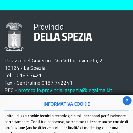
Provincia
DELLA SPEZIA
Palazzo del Governo - Via Vittorio Veneto, 2
19124 - La Spezia
Tel. - 0187 7421
Fax - Centralino 0187 742241
PEC -
protocollo.provincia.laspezia@legalmail.it
x
INFORMATIVA COOKIE
Il sito utilizza
cookie tecnici
o tecnologie simili
necessari
per funzionare
correttamente. Con il tuo consenso, vorremmo utilizzare anche
cookie di
profilazione
(anche di terze parti) per finalità di marketing o per una
Seguici su: