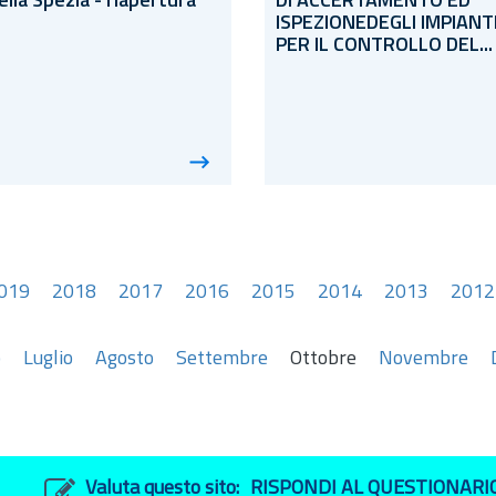
ella Spezia - riapertura
DI ACCERTAMENTO ED
ISPEZIONEDEGLI IMPIANT
PER IL CONTROLLO DEL...
019
2018
2017
2016
2015
2014
2013
2012
o
Luglio
Agosto
Settembre
Ottobre
Novembre
Valuta questo sito:
RISPONDI AL QUESTIONARI