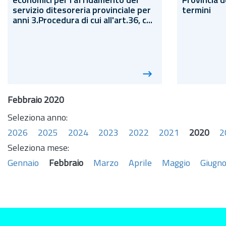
economici per l'affidamento del
Provincia d
servizio ditesoreria provinciale per
termini
anni 3.Procedura di cui all'
art.
36, c...
Febbraio 2020
Seleziona anno:
2026
2025
2024
2023
2022
2021
2020
2
Seleziona mese:
Gennaio
Febbraio
Marzo
Aprile
Maggio
Giugn