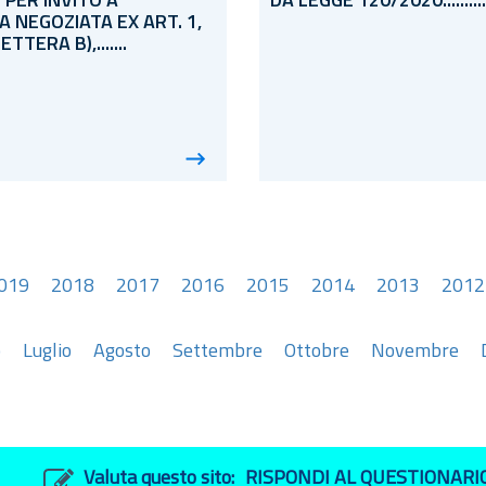
 PER INVITO A
DA LEGGE 120/2020...............
 NEGOZIATA EX ART. 1,
TERA B),.......
019
2018
2017
2016
2015
2014
2013
2012
o
Luglio
Agosto
Settembre
Ottobre
Novembre
Valuta questo sito:
RISPONDI AL QUESTIONARI