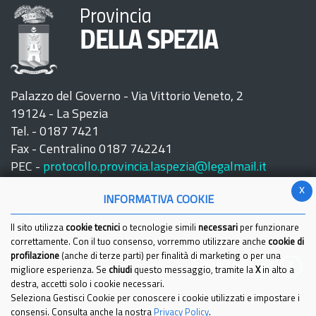
Provincia
DELLA SPEZIA
Palazzo del Governo - Via Vittorio Veneto, 2
19124 - La Spezia
Tel. - 0187 7421
Fax - Centralino 0187 742241
PEC -
protocollo.provincia.laspezia@legalmail.it
x
INFORMATIVA COOKIE
Il sito utilizza
cookie tecnici
o tecnologie simili
necessari
per funzionare
correttamente. Con il tuo consenso, vorremmo utilizzare anche
cookie di
profilazione
(anche di terze parti) per finalità di marketing o per una
Seguici su:
migliore esperienza. Se
chiudi
questo messaggio, tramite la
X
in alto a
destra, accetti solo i cookie necessari.
Seleziona Gestisci Cookie per conoscere i cookie utilizzati e impostare i
consensi. Consulta anche la nostra
Privacy Policy
.