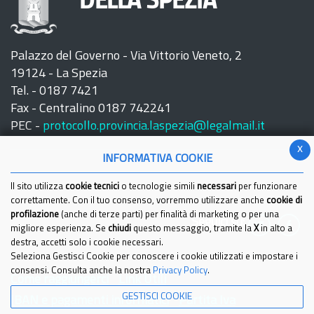
DELLA SPEZIA
Palazzo del Governo - Via Vittorio Veneto, 2
19124 - La Spezia
Tel. - 0187 7421
Fax - Centralino 0187 742241
PEC -
protocollo.provincia.laspezia@legalmail.it
x
INFORMATIVA COOKIE
Il sito utilizza
cookie tecnici
o tecnologie simili
necessari
per funzionare
correttamente. Con il tuo consenso, vorremmo utilizzare anche
cookie di
profilazione
(anche di terze parti) per finalità di marketing o per una
Seguici su:
migliore esperienza. Se
chiudi
questo messaggio, tramite la
X
in alto a
destra, accetti solo i cookie necessari.
Seleziona Gestisci Cookie per conoscere i cookie utilizzati e impostare i
consensi. Consulta anche la nostra
Privacy Policy
.
Come raggiungerci
Link Utili
GESTISCI COOKIE
IBAN e pagamenti informatici
Partita Iva