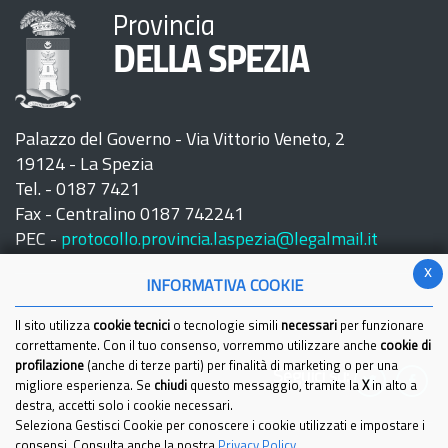
Provincia
DELLA SPEZIA
Palazzo del Governo - Via Vittorio Veneto, 2
19124 - La Spezia
Tel. - 0187 7421
Fax - Centralino 0187 742241
PEC -
protocollo.provincia.laspezia@legalmail.it
x
INFORMATIVA COOKIE
Il sito utilizza
cookie tecnici
o tecnologie simili
necessari
per funzionare
correttamente. Con il tuo consenso, vorremmo utilizzare anche
cookie di
profilazione
(anche di terze parti) per finalità di marketing o per una
Seguici su:
migliore esperienza. Se
chiudi
questo messaggio, tramite la
X
in alto a
destra, accetti solo i cookie necessari.
Seleziona Gestisci Cookie per conoscere i cookie utilizzati e impostare i
consensi. Consulta anche la nostra
Privacy Policy
.