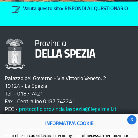
Valuta questo sito:
RISPONDI AL QUESTIONARIO
Provincia
DELLA SPEZIA
Palazzo del Governo - Via Vittorio Veneto, 2
19124 - La Spezia
Tel. - 0187 7421
Fax - Centralino 0187 742241
PEC -
protocollo.provincia.laspezia@legalmail.it
x
INFORMATIVA COOKIE
Il sito utilizza
cookie tecnici
o tecnologie simili
necessari
per funzionare