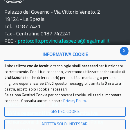
Palazzo del Governo - Via Vittorio Veneto, 2
19124 - La Spezia
Tel. - 0187 7421
Fax - Centralino 0187 742241
PEC -
protocollo.provincia.laspezia@legalmail.it
x
INFORMATIVA COOKIE
Il sito utilizza
cookie tecnici
o tecnologie simili
necessari
per funzionare
correttamente. Con il tuo consenso, vorremmo utilizzare anche
cookie di
profilazione
(anche di terze parti) per finalità di marketing o per una
Seguici su:
migliore esperienza. Se
chiudi
questo messaggio, tramite la
X
in alto a
destra, accetti solo i cookie necessari.
Seleziona Gestisci Cookie per conoscere i cookie utilizzati e impostare i
consensi. Consulta anche la nostra
Privacy Policy
.
Come raggiungerci
Link Utili
GESTISCI COOKIE
IBAN e pagamenti informatici
Partita Iva
Dichiarazione di Accessibilita'
Cookies Policy
ACCETTA SOLO I NECESSARI