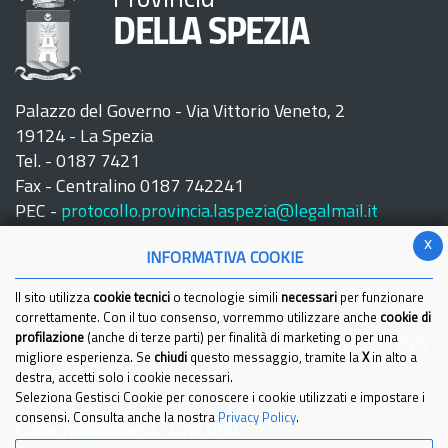
DELLA SPEZIA
Palazzo del Governo - Via Vittorio Veneto, 2
19124 - La Spezia
Tel. - 0187 7421
Fax - Centralino 0187 742241
PEC -
protocollo.provincia.laspezia@legalmail.it
x
INFORMATIVA COOKIE
Il sito utilizza
cookie tecnici
o tecnologie simili
necessari
per funzionare
correttamente. Con il tuo consenso, vorremmo utilizzare anche
cookie di
profilazione
(anche di terze parti) per finalità di marketing o per una
Seguici su:
migliore esperienza. Se
chiudi
questo messaggio, tramite la
X
in alto a
destra, accetti solo i cookie necessari.
Seleziona Gestisci Cookie per conoscere i cookie utilizzati e impostare i
consensi. Consulta anche la nostra
Privacy Policy
.
Come raggiungerci
Link Utili