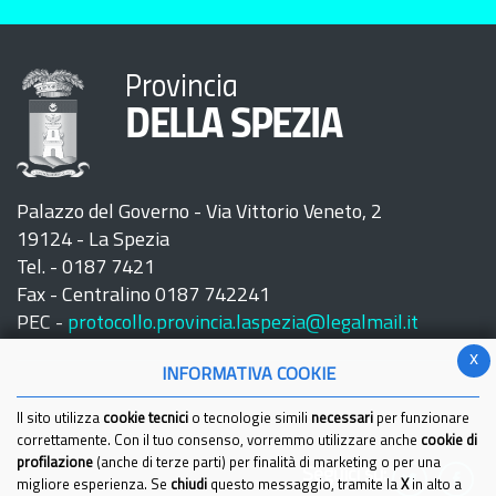
Provincia
DELLA SPEZIA
Palazzo del Governo - Via Vittorio Veneto, 2
19124 - La Spezia
Tel. - 0187 7421
Fax - Centralino 0187 742241
PEC -
protocollo.provincia.laspezia@legalmail.it
x
INFORMATIVA COOKIE
Il sito utilizza
cookie tecnici
o tecnologie simili
necessari
per funzionare
correttamente. Con il tuo consenso, vorremmo utilizzare anche
cookie di
profilazione
(anche di terze parti) per finalità di marketing o per una
Seguici su:
migliore esperienza. Se
chiudi
questo messaggio, tramite la
X
in alto a