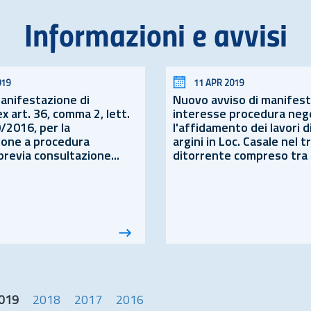
Informazioni e avvisi
019
11 APR 2019
manifestazione di
Nuovo avviso di manifest
ex
art.
36, comma 2, lett.
interesse procedura neg
0/2016, per la
l'affidamento dei lavori di
ione a procedura
argini in Loc. Casale nel t
revia consultazione...
ditorrente compreso tra i
019
2018
2017
2016