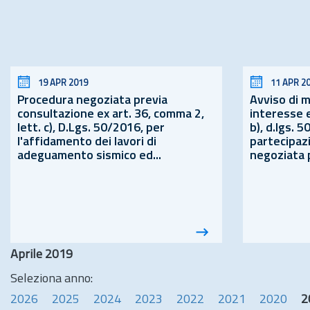
19 APR 2019
11 APR 2
Procedura negoziata previa
Avviso di 
consultazione ex
art.
36, comma 2,
interesse 
lett. c),
D.Lgs.
50/2016, per
b), d.lgs. 5
l'affidamento dei lavori di
partecipaz
adeguamento sismico ed...
negoziata p
Aprile 2019
Seleziona anno:
2026
2025
2024
2023
2022
2021
2020
2