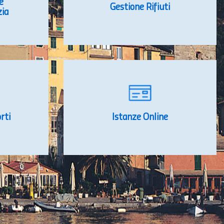
e
Gestione Rifiuti
zia
rti
Istanze Online