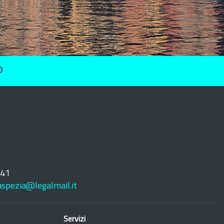
O
241
laspezia@legalmail.it
Servizi