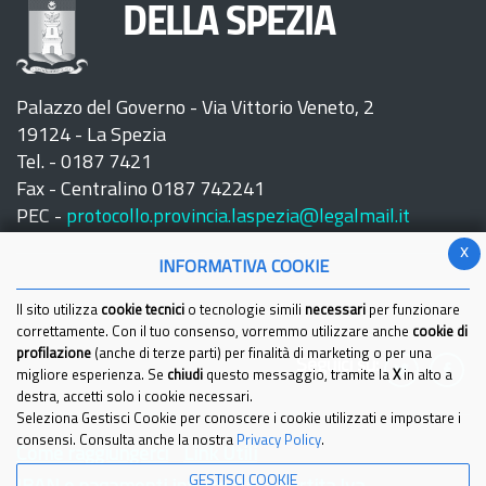
DELLA SPEZIA
Palazzo del Governo - Via Vittorio Veneto, 2
19124 - La Spezia
Tel. - 0187 7421
Fax - Centralino 0187 742241
PEC -
protocollo.provincia.laspezia@legalmail.it
x
INFORMATIVA COOKIE
Il sito utilizza
cookie tecnici
o tecnologie simili
necessari
per funzionare
correttamente. Con il tuo consenso, vorremmo utilizzare anche
cookie di
profilazione
(anche di terze parti) per finalità di marketing o per una
Seguici su:
migliore esperienza. Se
chiudi
questo messaggio, tramite la
X
in alto a
destra, accetti solo i cookie necessari.
Seleziona Gestisci Cookie per conoscere i cookie utilizzati e impostare i
consensi. Consulta anche la nostra
Privacy Policy
.
Come raggiungerci
Link Utili
GESTISCI COOKIE