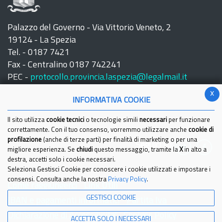
Palazzo del Governo - Via Vittorio Veneto, 2
19124 - La Spezia
Tel. - 0187 7421
Fax - Centralino 0187 742241
PEC -
protocollo.provincia.laspezia@legalmail.it
x
INFORMATIVA COOKIE
Il sito utilizza
cookie tecnici
o tecnologie simili
necessari
per funzionare
correttamente. Con il tuo consenso, vorremmo utilizzare anche
cookie di
profilazione
(anche di terze parti) per finalità di marketing o per una
Seguici su:
migliore esperienza. Se
chiudi
questo messaggio, tramite la
X
in alto a
destra, accetti solo i cookie necessari.
Seleziona Gestisci Cookie per conoscere i cookie utilizzati e impostare i
consensi. Consulta anche la nostra
Privacy Policy
.
Come raggiungerci
Link Utili
GESTISCI COOKIE
IBAN e pagamenti informatici
Partita Iva
Dichiarazione di Accessibilita'
Cookies Policy
ACCETTA SOLO I NECESSARI