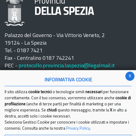
Provincia
DELLA SPEZIA
Palazzo del Governo - Via Vittorio Veneto, 2
19124 - La Spezia
Tel. - 0187 7421
Fax - Centralino 0187 742241
PEC -
protocollo.provincia.laspezia@legalmail.it
x
INFORMATIVA COOKIE
Il sito utilizza
cookie tecnici
o tecnologie simili
necessari
per funzionare
correttamente. Con il tuo consenso, vorremmo utilizzare anche
cookie di
profilazione
(anche di terze parti) per finalità di marketing o per una
Seguici su:
migliore esperienza. Se
chiudi
questo messaggio, tramite la
X
in alto a
destra, accetti solo i cookie necessari.
Seleziona Gestisci Cookie per conoscere i cookie utilizzati e impostare i
consensi. Consulta anche la nostra
Privacy Policy
.
Come raggiungerci
Link Utili