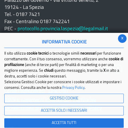
Palazzo del Governo - Via Vittorio Veneto, 2
19124 - La Spezia
Tel. - 0187 7421
Fax - Centralino 0187 742241
PEC -
protocollo.provincia.laspezia@legalmail.it
x
INFORMATIVA COOKIE
Il sito utilizza
cookie tecnici
o tecnologie simili
necessari
per funzionare
correttamente. Con il tuo consenso, vorremmo utilizzare anche
cookie di
profilazione
(anche di terze parti) per finalità di marketing o per una
Seguici su:
migliore esperienza. Se
chiudi
questo messaggio, tramite la
X
in alto a
destra, accetti solo i cookie necessari.
Seleziona Gestisci Cookie per conoscere i cookie utilizzati e impostare i
consensi. Consulta anche la nostra
Privacy Policy
.
Come raggiungerci
Link Utili
GESTISCI COOKIE
IBAN e pagamenti informatici
Partita Iva
Dichiarazione di Accessibilita'
Cookies Policy
ACCETTA SOLO I NECESSARI
Privacy Policy
ACCETTA TUTTI
© 2021 Provincia della Spezia - Tutti i diritti riservati