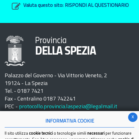
Valuta questo sito:
RISPONDI AL QUESTIONARIO
Provincia
DELLA SPEZIA
Palazzo del Governo - Via Vittorio Veneto, 2
19124 - La Spezia
Tel. - 0187 7421
Fax - Centralino 0187 742241
PEC -
protocollo.provincia.laspezia@legalmail.it
x
INFORMATIVA COOKIE
Il sito utilizza
cookie tecnici
o tecnologie simili
necessari
per funzionare