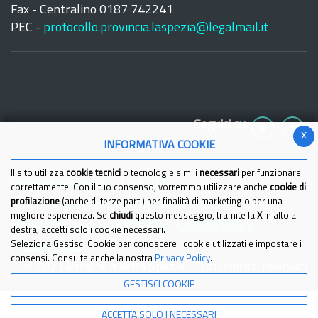
Fax - Centralino 0187 742241
PEC -
protocollo.provincia.laspezia@legalmail.it
Seguici su:
x
INFORMATIVA COOKIE
Il sito utilizza
cookie tecnici
o tecnologie simili
necessari
per funzionare
Come raggiungerci
Link Utili
correttamente. Con il tuo consenso, vorremmo utilizzare anche
cookie di
profilazione
(anche di terze parti) per finalità di marketing o per una
IBAN e pagamenti informatici
Partita Iva
migliore esperienza. Se
chiudi
questo messaggio, tramite la
X
in alto a
Dichiarazione di Accessibilita'
Cookies Policy
destra, accetti solo i cookie necessari.
Seleziona Gestisci Cookie per conoscere i cookie utilizzati e impostare i
Privacy Policy
consensi. Consulta anche la nostra
Privacy Policy
.
© 2021 Provincia della Spezia - Tutti i diritti riservati
GESTISCI COOKIE
ACCETTA SOLO I NECESSARI