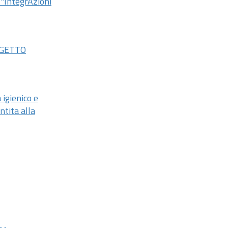
 "IntegrAzioni
OGETTO
igienico e
ntita alla