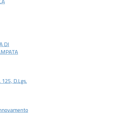
CA
A DI
CAMPATA
.
125,
D.Lgs.
 rinnovamento