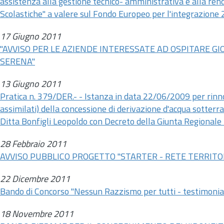
assistenza alla gestione tecnico- amministrativa e alla rend
Scolastiche" a valere sul Fondo Europeo per l'integrazio
17 Giugno 2011
"AVVISO PER LE AZIENDE INTERESSATE AD OSPITARE G
SERENA"
13 Giugno 2011
Pratica
n.
379/DER.- - Istanza in data 22/06/2009 per rinnov
assimilati) della concessione di derivazione d'acqua sotterr
Ditta Bonfigli Leopoldo con Decreto della Giunta Regionale
28 Febbraio 2011
AVVISO PUBBLICO PROGETTO "STARTER - RETE TERRITORI
22 Dicembre 2011
Bando di Concorso "Nessun Razzismo per tutti - testimoniare
18 Novembre 2011