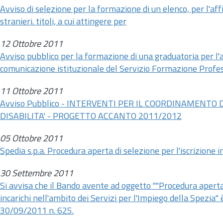
Avviso di selezione per la formazione di un elenco, per l'aff
stranieri. titoli, a cui attingere per
12 Ottobre 2011
Avviso pubblico per la formazione di una graduatoria per l'a
comunicazione istituzionale del Servizio Formazione Profes
11 Ottobre 2011
Avviso Pubblico - INTERVENTI PER IL COORDINAMENT
DISABILITA' - PROGETTO ACCANTO 2011/2012
05 Ottobre 2011
Spedia s.p.a. Procedura aperta di selezione per l'iscrizione in
30 Settembre 2011
Si avvisa che il Bando avente ad oggetto ""Procedura aperta 
incarichi nell'ambito dei Servizi per l'Impiego della Spezia"
30/09/2011
n.
625.