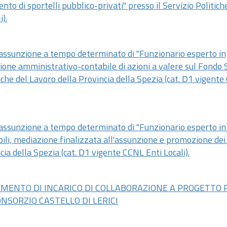
nto di sportelli pubblico-privati" presso il Servizio Politich
).
l'assunzione a tempo determinato di "Funzionario esperto in
one amministrativo-contabile di azioni a valere sul Fondo 
tiche del Lavoro della Provincia della Spezia (cat. D1 vigent
l'assunzione a tempo determinato di "Funzionario esperto in
li, mediazione finalizzata all'assunzione e promozione dei 
cia della Spezia (cat. D1 vigente CCNL Enti Locali).
FERIMENTO DI INCARICO DI COLLABORAZIONE A PROGETTO 
NSORZIO CASTELLO DI LERICI