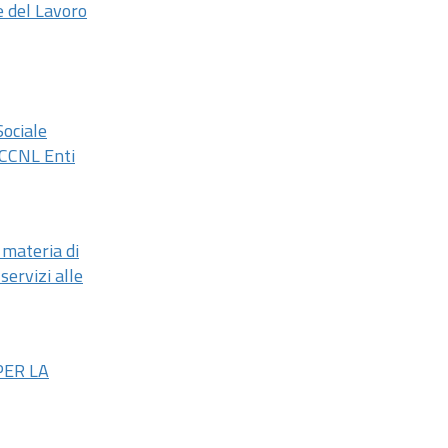
e del Lavoro
Sociale
e CCNL Enti
 materia di
servizi alle
PER LA