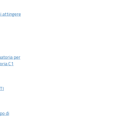
ui attingere
uatoria per
oria C1
TI
po di