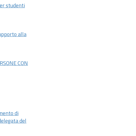
per studenti
upporto alla
PERSONE CON
amento di
delegata del