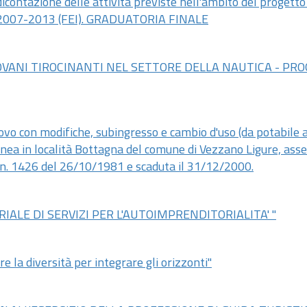
icontazione delle attività previste nell'ambito del progetto
ne 2007-2013 (FEI). GRADUATORIA FINALE
IOVANI TIROCINANTI NEL SETTORE DELLA NAUTICA - PR
o con modifiche, subingresso e cambio d'uso (da potabile a 
anea in località Bottagna del comune di Vezzano Ligure, asse
n.
1426 del 26/10/1981 e scaduta il 31/12/2000.
ALE DI SERVIZI PER L'AUTOIMPRENDITORIALITA' "
 la diversità per integrare gli orizzonti"