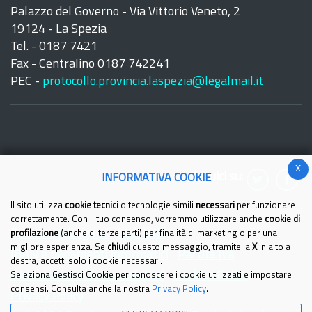
Palazzo del Governo - Via Vittorio Veneto, 2
19124 - La Spezia
Tel. - 0187 7421
Fax - Centralino 0187 742241
PEC -
protocollo.provincia.laspezia@legalmail.it
x
Seguici su:
INFORMATIVA COOKIE
Il sito utilizza
cookie tecnici
o tecnologie simili
necessari
per funzionare
correttamente. Con il tuo consenso, vorremmo utilizzare anche
cookie di
Come raggiungerci
Link Utili
profilazione
(anche di terze parti) per finalità di marketing o per una
migliore esperienza. Se
chiudi
questo messaggio, tramite la
X
in alto a
IBAN e pagamenti informatici
Partita Iva
destra, accetti solo i cookie necessari.
Dichiarazione di Accessibilita'
Cookies Policy
Seleziona Gestisci Cookie per conoscere i cookie utilizzati e impostare i
consensi. Consulta anche la nostra
Privacy Policy
.
Privacy Policy