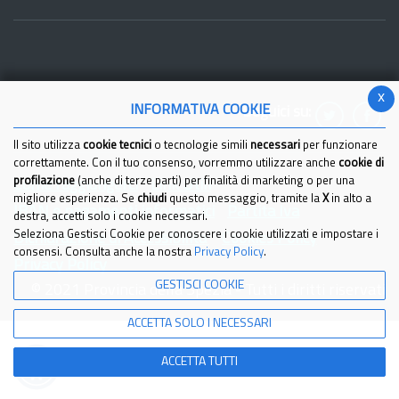
x
INFORMATIVA COOKIE
Seguici su:
Il sito utilizza
cookie tecnici
o tecnologie simili
necessari
per funzionare
correttamente. Con il tuo consenso, vorremmo utilizzare anche
cookie di
profilazione
(anche di terze parti) per finalità di marketing o per una
Come raggiungerci
Link Utili
migliore esperienza. Se
chiudi
questo messaggio, tramite la
X
in alto a
IBAN e pagamenti informatici
Partita Iva
destra, accetti solo i cookie necessari.
Seleziona Gestisci Cookie per conoscere i cookie utilizzati e impostare i
Dichiarazione di Accessibilita'
Cookies Policy
consensi. Consulta anche la nostra
Privacy Policy
.
Privacy Policy
GESTISCI COOKIE
© 2021 Provincia della Spezia - Tutti i diritti riservati
ACCETTA SOLO I NECESSARI
ACCETTA TUTTI