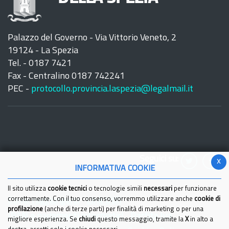
Palazzo del Governo - Via Vittorio Veneto, 2
19124 - La Spezia
Tel. - 0187 7421
Fax - Centralino 0187 742241
PEC -
protocollo.provincia.laspezia@legalmail.it
Seguici su:
x
INFORMATIVA COOKIE
Il sito utilizza
cookie tecnici
o tecnologie simili
necessari
per funzionare
correttamente. Con il tuo consenso, vorremmo utilizzare anche
cookie di
Come raggiungerci
Link Utili
profilazione
(anche di terze parti) per finalità di marketing o per una
IBAN e pagamenti informatici
Partita Iva
migliore esperienza. Se
chiudi
questo messaggio, tramite la
X
in alto a