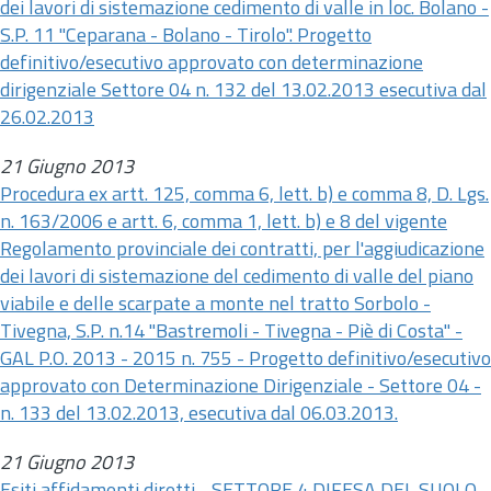
dei lavori di sistemazione cedimento di valle in loc. Bolano -
S.P. 11 "Ceparana - Bolano - Tirolo". Progetto
definitivo/esecutivo approvato con determinazione
dirigenziale Settore 04
n.
132 del 13.02.2013 esecutiva dal
26.02.2013
21 Giugno 2013
Procedura ex
artt.
125, comma 6, lett. b) e comma 8, D. Lgs.
n.
163/2006 e
artt.
6, comma 1, lett. b) e 8 del vigente
Regolamento provinciale dei contratti, per l'aggiudicazione
dei lavori di sistemazione del cedimento di valle del piano
viabile e delle scarpate a monte nel tratto Sorbolo -
Tivegna, S.P.
n.
14 "Bastremoli - Tivegna - Piè di Costa" -
GAL P.O. 2013 - 2015
n.
755 - Progetto definitivo/esecutivo
approvato con Determinazione Dirigenziale - Settore 04 -
n.
133 del 13.02.2013, esecutiva dal 06.03.2013.
21 Giugno 2013