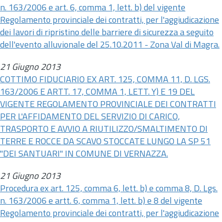
n.
163/2006 e
art.
6, comma 1, lett. b) del vigente
Regolamento provinciale dei contratti, per l'aggiudicazione
dei lavori di ripristino delle barriere di sicurezza a seguito
dell'evento alluvionale del 25.10.2011 - Zona Val di Magra.
21 Giugno 2013
COTTIMO FIDUCIARIO EX ART. 125, COMMA 11, D. LGS.
163/2006 E ARTT. 17, COMMA 1, LETT. Y) E 19 DEL
VIGENTE REGOLAMENTO PROVINCIALE DEI CONTRATTI
PER L'AFFIDAMENTO DEL SERVIZIO DI CARICO,
TRASPORTO E AVVIO A RIUTILIZZO/SMALTIMENTO DI
TERRE E ROCCE DA SCAVO STOCCATE LUNGO LA SP 51
"DEI SANTUARI" IN COMUNE DI VERNAZZA.
21 Giugno 2013
Procedura ex
art.
125, comma 6, lett. b) e comma 8, D. Lgs.
n.
163/2006 e
artt.
6, comma 1, lett. b) e 8 del vigente
Regolamento provinciale dei contratti, per l'aggiudicazione