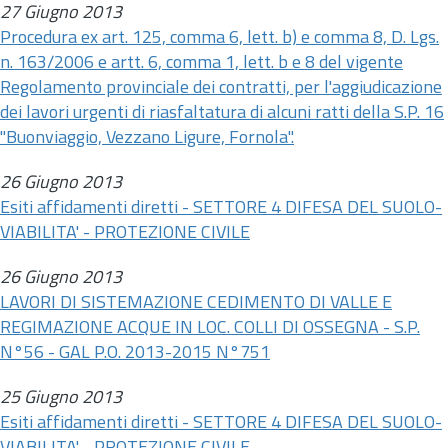
27 Giugno 2013
Procedura ex
art.
125, comma 6, lett. b) e comma 8, D. Lgs.
n.
163/2006 e
artt.
6, comma 1, lett. b e 8 del vigente
Regolamento provinciale dei contratti, per l'aggiudicazione
dei lavori urgenti di riasfaltatura di alcuni ratti della S.P. 16
"Buonviaggio, Vezzano Ligure, Fornola".
26 Giugno 2013
Esiti affidamenti diretti - SETTORE 4 DIFESA DEL SUOLO-
VIABILITA' - PROTEZIONE CIVILE
26 Giugno 2013
LAVORI DI SISTEMAZIONE CEDIMENTO DI VALLE E
REGIMAZIONE ACQUE IN LOC. COLLI DI OSSEGNA - S.P.
N°56 - GAL P.O. 2013-2015 N°751
25 Giugno 2013
Esiti affidamenti diretti - SETTORE 4 DIFESA DEL SUOLO-