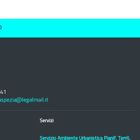
O
241
laspezia@legalmail.it
Servizi
Servizio Ambiente Urbanistica Pianif. Territ.