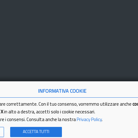
INFORMATIVA COOKIE
are correttamente. Con il tuo consenso, vorremmo utilizzare anche
co
a
X
in alto a destra, accetti solo i cookie necessari.
are i consensi. Consulta anche la nostra
Privacy Policy
.
tici
Partita Iva
licy
ACCETTA TUTTI