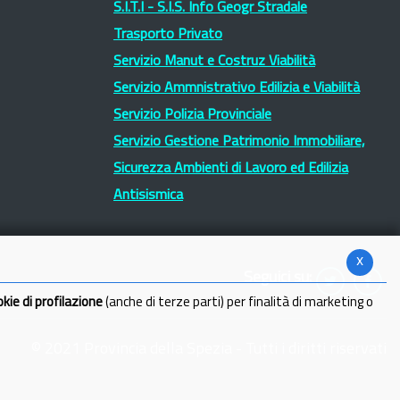
S.I.T.I - S.I.S. Info Geogr Stradale
Trasporto Privato
Servizio Manut e Costruz Viabilità
Servizio Ammnistrativo Edilizia e Viabilità
Servizio Polizia Provinciale
Servizio Gestione Patrimonio Immobiliare,
Sicurezza Ambienti di Lavoro ed Edilizia
Antisismica
x
Seguici su:
okie di profilazione
(anche di terze parti) per finalità di marketing o
© 2021 Provincia della Spezia - Tutti i diritti riservati