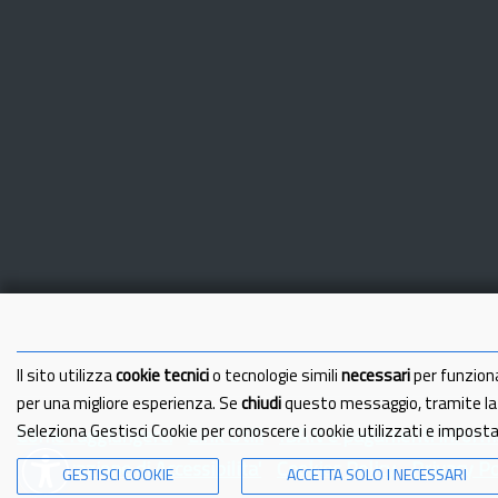
Il sito utilizza
cookie tecnici
o tecnologie simili
necessari
per funzion
per una migliore esperienza. Se
chiudi
questo messaggio, tramite l
Seleziona Gestisci Cookie per conoscere i cookie utilizzati e impost
Come raggiungerci
Link Utili
IBAN e pagamenti informa
Dichiarazione di Accessibilita'
Cookies Policy
Privacy Po
GESTISCI COOKIE
ACCETTA SOLO I NECESSARI