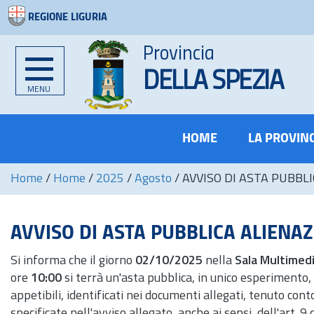
REGIONE LIGURIA
Provincia
DELLA SPEZIA
MENU
HOME
LA PROVIN
Home
/
Home
/
2025
/
Agosto
/
AVVISO DI ASTA PUBBL
AVVISO DI ASTA PUBBLICA ALIENAZ
Si informa che il giorno
02/10/2025
nella
Sala Multimedi
ore
10:00
si terrà un'asta pubblica, in unico esperimento, 
appetibili, identificati nei documenti allegati, tenuto cont
specificate nell'avviso allegato, anche ai sensi dell'
art.
9 d