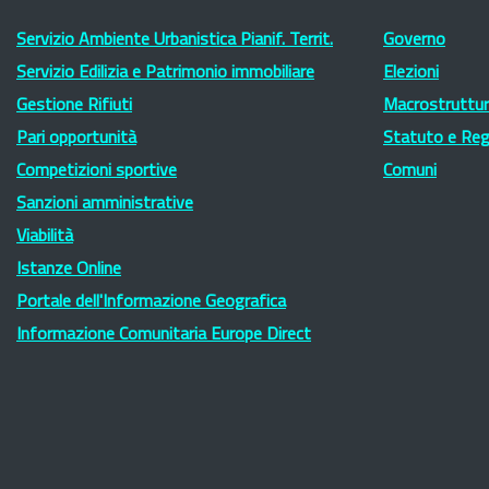
Servizio Ambiente Urbanistica Pianif. Territ.
Governo
Servizio Edilizia e Patrimonio immobiliare
Elezioni
Gestione Rifiuti
Macrostruttura
Pari opportunità
Statuto e Re
Competizioni sportive
Comuni
Sanzioni amministrative
Viabilità
Istanze Online
Portale dell'Informazione Geografica
Informazione Comunitaria Europe Direct