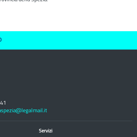
O
241
laspezia@legalmail.it
Servizi