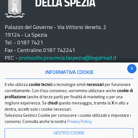
DELLA SPEZIA
Palazzo del Governo - Via Vittorio Veneto, 2
19124 - La Spezia
Tel. - 0187 7421
Fax - Centralino 0187 742241
PEC -
protocollo.provincia.laspezia@legalmail.it
x
INFORMATIVA COOKIE
Il sito utilizza
cookie tecnici
o tecnologie simili
necessari
per funzionare
correttamente. Con il tuo consenso, vorremmo utilizzare anche
cookie di
profilazione
(anche di terze parti) per finalità di marketing o per una
Seguici su:
migliore esperienza. Se
chiudi
questo messaggio, tramite la
X
in alto a
destra, accetti solo i cookie necessari.
Seleziona Gestisci Cookie per conoscere i cookie utilizzati e impostare i
consensi. Consulta anche la nostra
Privacy Policy
.
Come raggiungerci
Link Utili
GESTISCI COOKIE
IBAN e pagamenti informatici
Partita Iva