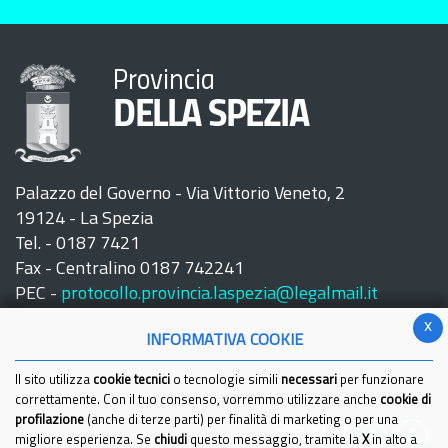
Provincia
DELLA SPEZIA
Palazzo del Governo - Via Vittorio Veneto, 2
19124 - La Spezia
Tel. - 0187 7421
Fax - Centralino 0187 742241
PEC -
protocollo.provincia.laspezia@legalmail.it
x
INFORMATIVA COOKIE
Il sito utilizza
cookie tecnici
o tecnologie simili
necessari
per funzionare
correttamente. Con il tuo consenso, vorremmo utilizzare anche
cookie di
profilazione
(anche di terze parti) per finalità di marketing o per una
Seguici su:
migliore esperienza. Se
chiudi
questo messaggio, tramite la
X
in alto a