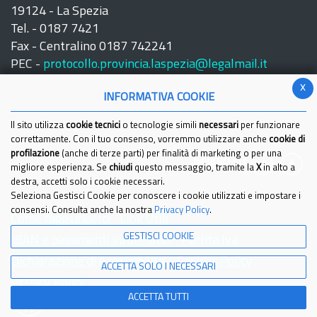
19124 - La Spezia
Tel. - 0187 7421
Fax - Centralino 0187 742241
PEC -
protocollo.provincia.laspezia@legalmail.it
x
INFORMATIVA COOKIE
Il sito utilizza
cookie tecnici
o tecnologie simili
necessari
per funzionare
correttamente. Con il tuo consenso, vorremmo utilizzare anche
cookie di
profilazione
(anche di terze parti) per finalità di marketing o per una
Seguici su:
migliore esperienza. Se
chiudi
questo messaggio, tramite la
X
in alto a
destra, accetti solo i cookie necessari.
Seleziona Gestisci Cookie per conoscere i cookie utilizzati e impostare i
consensi. Consulta anche la nostra
Privacy Policy
.
Come raggiungerci
Link Utili
GESTISCI COOKIE
IBAN e pagamenti informatici
Partita Iva
Dichiarazione di Accessibilita'
Cookies Policy
ACCETTA SOLO I NECESSARI
Privacy Policy
ACCETTA TUTTI
© 2021 Provincia della Spezia - Tutti i diritti riservati